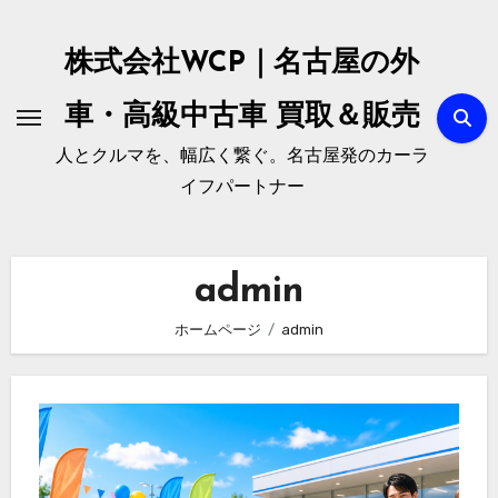
内
容
株式会社WCP｜名古屋の外
を
ス
車・高級中古車 買取＆販売
キ
人とクルマを、幅広く繋ぐ。名古屋発のカーラ
ッ
イフパートナー
プ
admin
ホームページ
admin